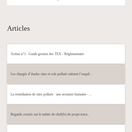
Articles
Action n°1 : Guide gestion des TEX - Réglementaire
Les chargés d’études sites et sols pollués mènent l’enquê...
La remédiation de sites pollués : une aventure humaine - ...
Regards croisés sur le métier de chef(fe) de projet trava...