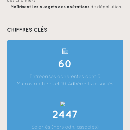
des chantiers,
Maîtrisent les budgets des opérations
–
de dépollution.
CHIFFRES CLÉS
60
Entreprises adhérentes dont 5
Microstructures et 10 Adhérents associés
2447
Salariés (hors adh. associés)