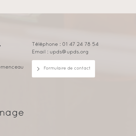
,
Téléphone : 01 47 24 78 54
Email : upds@upds.org
lemenceau
Formulaire de contact
inage