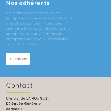
Nos adhérents
Vous êtes à la recherche d’une
entreprise compétente en matière de
sites et sols pollués ? Nous vous
invitons à télécharger la liste de nos
adhérents, bureaux d’études et
entreprises de travaux, spécialistes
dans ce domaine.
Annuaire
Contact
Christel de LA HOUGUE,
Déléguée Générale
Adresse :