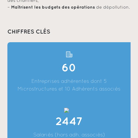
des chantiers,
Maîtrisent les budgets des opérations
–
de dépollution.
CHIFFRES CLÉS
60
Entreprises adhérentes dont 5
Microstructures et 10 Adhérents associés
2447
Salariés (hors adh. associés)