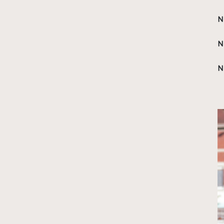
NORMALISATION
N
CERTIFICATION SSP
N
N
FORMATION INITIALE