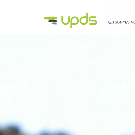
QUI SOMMES-N
QUI SOMMES-NOUS ?
LES SITES ET SOLS POLLUÉS
N
MEDIATHÈQUE
À LA UNE