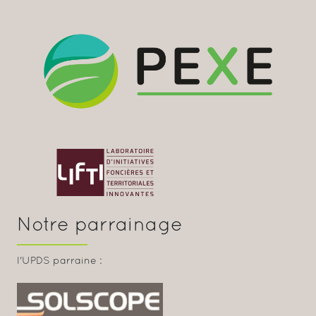
Notre parrainage
l'UPDS parraine :