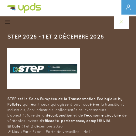
STEP 2026 - 1 ET 2 DÉCEMBRE 2026
STEP est le Salon Européen de la Transformation Ecologique by
Pollutec
qui réunit ceux qui agissent pour accélérer la transition :
industriels, éco-industriels, collectivités et investisseurs.
décarbonation
économie circulaire
L’objectif : faire de la
et de l’
de
d’efficacité
performance, compétitivité
véritables leviers
,
.
Date :
📅
1 et 2 décembre 2026
Lieu :
📍
Paris Expo – Porte de versailles – Hall 1