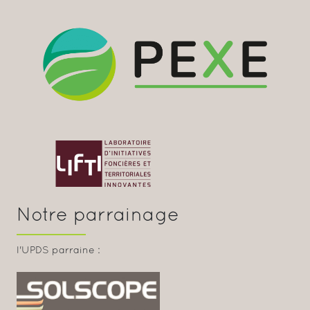
Notre parrainage
l'UPDS parraine :