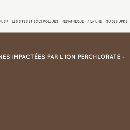
OUS ?
LES SITES ET SOLS POLLUÉS
MEDIATHÈQUE
À LA UNE
GUIDES UPDS
NES IMPACTÉES PAR L’ION PERCHLORATE -