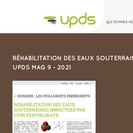
QUI SOMMES-N
QUI SOMMES-NOUS ?
RÉHABILITATION DES EAUX SOUTERRAI
UPDS MAG 9 - 2021
LES SITES ET SOLS POLLUÉS
MEDIATHÈQUE
À LA UNE