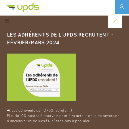
LES ADHÉRENTS DE L’UPDS RECRUTENT -
FÉVRIER/MARS 2024
📢 Les adhérents de l’UPDS recrutent !
Plus de 100 postes à pourvoir pour être acteur de la reconversion
d’anciens sites pollués ! N’hésitez pas à postuler !