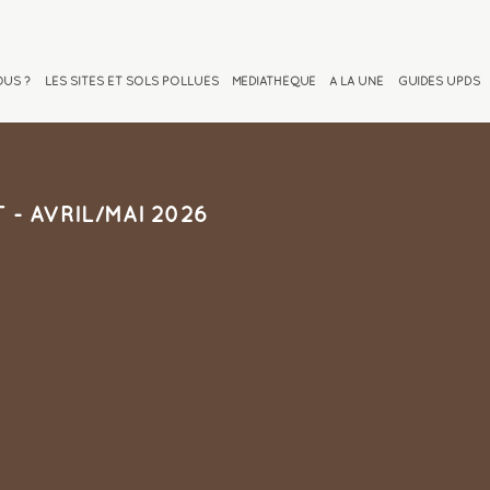
OUS ?
LES SITES ET SOLS POLLUÉS
MEDIATHÈQUE
À LA UNE
GUIDES UPDS
- AVRIL/MAI 2026