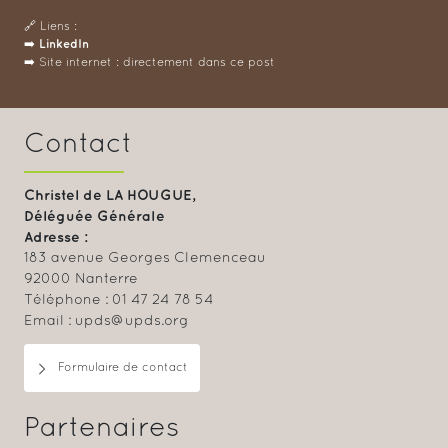
🔗 Liens :
LinkedIn
➡️
➡️ Site internet : directement dans ce post
Contact
Christel de LA HOUGUE,
Déléguée Générale
Adresse :
183 avenue Georges Clemenceau
92000 Nanterre
Téléphone : 01 47 24 78 54
Email : upds@upds.org
Formulaire de contact
Partenaires