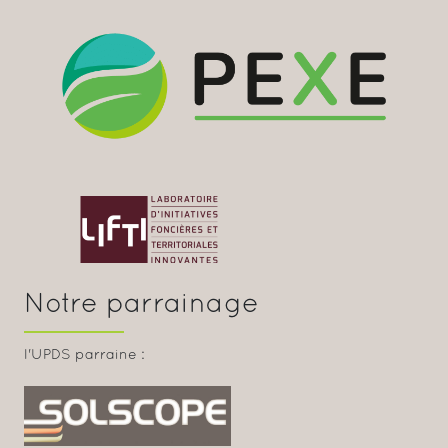
Notre parrainage
l'UPDS parraine :