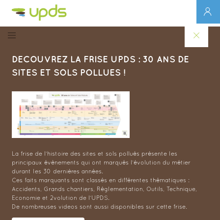
DECOUVREZ LA FRISE UPDS : 30 ANS DE
SITES ET SOLS POLLUES !
La frise de l’histoire des sites et sols pollués présente les
principaux évènements qui ont marqués l’évolution du métier
durant les 30 dernières années.
Ces faits marquants sont classés en différentes thématiques :
Accidents, Grands chantiers, Réglementation, Outils, Technique,
Economie et 2volution de l’UPDS.
De nombreuses videos sont aussi disponibles sur cette frise.