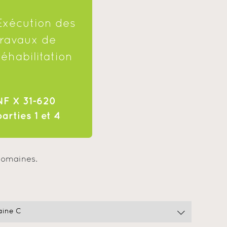
Exécution des
travaux de
réhabilitation
NF X 31-620
parties 1 et 4
 domaines.