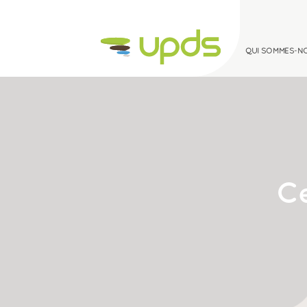
QUI SOMMES-N
QUI SOMMES-NOUS ?
LES SITES ET SOLS POLLUÉS
Ce
MEDIATHÈQUE
À LA UNE