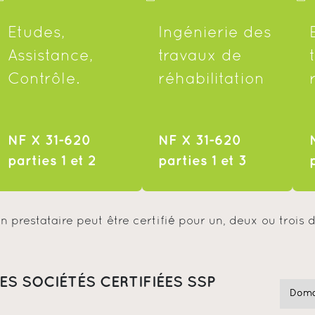
Etudes,
Ingénierie des
Assistance,
travaux de
Contrôle.
réhabilitation
NF X 31-620
NF X 31-620
parties 1 et 2
parties 1 et 3
n prestataire peut être certifié pour un, deux ou trois
ES SOCIÉTÉS CERTIFIÉES SSP