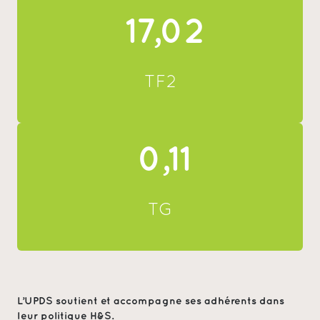
17,02
TF2
0,11
TG
L’UPDS soutient et accompagne ses adhérents dans
leur politique H&S.