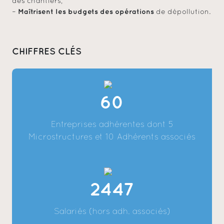
des chantiers,
Maîtrisent les budgets des opérations
–
de dépollution.
CHIFFRES CLÉS
60
Entreprises adhérentes dont 5
Microstructures et 10 Adhérents associés
2447
Salariés (hors adh. associés)