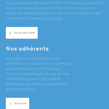
Vous souhaitez adhérer à l’UPDS ? Venez nous rejoindre
pour participer à une communauté d’intérêt, et être
acteur du développement et de la reconnaissance des
métiers des Sites et sols pollués.
Nous rejoindre
Nos adhérents
Vous êtes à la recherche d’une
entreprise compétente en matière de
sites et sols pollués ? Nous vous
invitons à télécharger la liste de nos
adhérents, bureaux d’études et
entreprises de travaux, spécialistes
dans ce domaine.
Annuaire